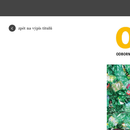
zpět na výpis titulů