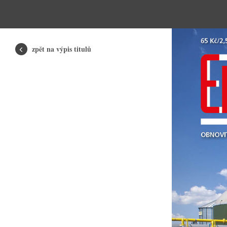
zpět na výpis titulů