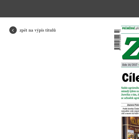
zpět na výpis titulů