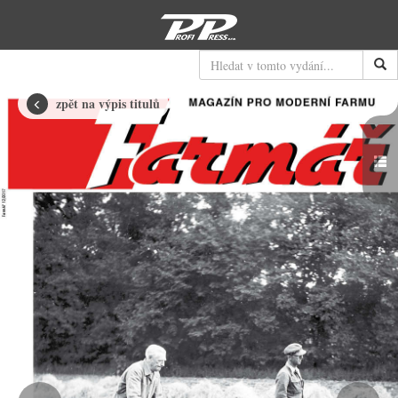
Hledat
zpět na výpis titulů